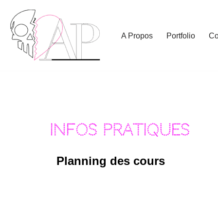
Aller
A Propos
Portfolio
Co
au
contenu
Infos pratiques
Planning des cours